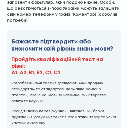
заповнити формуляр, який подано нижче. Особи,
що реєструються з-поза України можуть залишити
свій номер телефону у графі “Коментарі (особливі
потреби)”
Бажаєте підтвердити або
визначити свій рівень знань мови?
Пройдіть кваліфікаційний тест на
рівні:
А1, А2, В1, В2, С1, С2
Розроблені нами тести відповідають міжнародним
стандартам та стандартам Державної комісії з
атестації польської мови як іноземної Міністерства
освіти та науки РП.
Пройдіть повну перевірку знань, виконавши 5 блоків:
аудіювання, розуміння текстів, граматики, твору та усної
частини екзамену