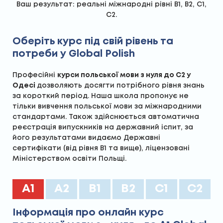
Ваш результат: реальні міжнародні рівні В1, В2, С1,
С2.
Оберіть курс під свій рівень та
потреби у Global Polish
Професійні
курси польської мови з нуля до С2 у
Одесі
дозволяють досягти потрібного рівня знань
за короткий період. Наша школа пропонує не
тільки вивчення польської мови за міжнародними
стандартами. Також здійснюється автоматична
реєстрація випускників на державний іспит, за
його результатами видаємо Державні
сертифікати (від рівня В1 та вище), ліцензовані
Міністерством освіти Польщі.
А1
А2
B1
B2
C1
C2
Інформація про онлайн курс