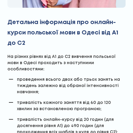
Детальна інформація про онлайн-
курси польської мови в Одесі від А1
до С2
На різних рівнях від А1 до С2 вивчення польської
мови в Одесі проходить з наступними
особливостями:
проведення всього двох або трьох занять на
тиждень залежно від обраної інтенсивності
навчання;
тривалість кожного заняття від 60 до 120
хвилин за встановленою програмою;
тривалість онлайн-курсу від 20 годин (для
досягнення рівня А1) до 490 годин (для
проходження всіх щаблів з нуля до рівня С2);