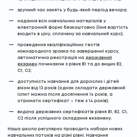
зручний час занять у будь-який період вечора;
надання всіх навчальних матеріалів у
електронній формі безкоштовно (їхня вартість
входить в ціну, сплачену за навчальний курс);
проведення кваліфікаційних тестів
міжнародного зразка по завершенні курсу,
автоматична реєстрація на
державний
екзамен
починаючи з рівня В1 та до вищих В2,
С1, С2;
доступність навчання для дорослих і дітей
віком від 13 років (однак складати державний
іспит можна після досягнення 14 років, а
отримати сертифікат – теж з 14 років);
видача державних сертифікатів рівня В1, В2, С1,
С2 після успішного складання екзамену.
Наша школа регулярно проводить набори нових
навчальних потоків на різні рівні. Навчання