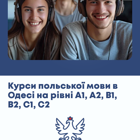
Курси польської мови в
Одесі на рівні А1, А2, В1,
В2, С1, С2