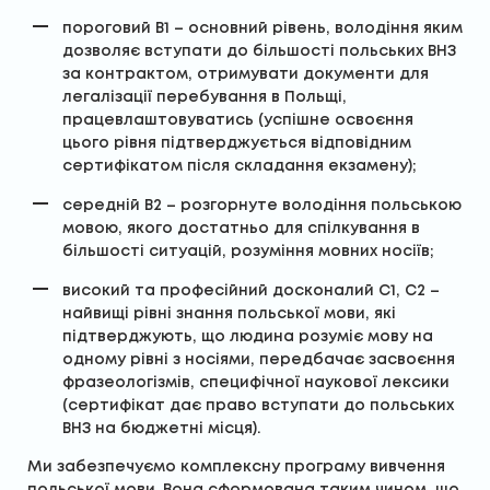
пороговий В1 – основний рівень, володіння яким
дозволяє вступати до більшості польських ВНЗ
за контрактом, отримувати документи для
легалізації перебування в Польщі,
працевлаштовуватись (успішне освоєння
цього рівня підтверджується відповідним
сертифікатом після складання екзамену);
середній В2 – розгорнуте володіння польською
мовою, якого достатньо для спілкування в
більшості ситуацій, розуміння мовних носіїв;
високий та професійний досконалий С1, С2 –
найвищі рівні знання польської мови, які
підтверджують, що людина розуміє мову на
одному рівні з носіями, передбачає засвоєння
фразеологізмів, специфічної наукової лексики
(сертифікат дає право вступати до польських
ВНЗ на бюджетні місця).
Ми забезпечуємо комплексну програму вивчення
польської мови. Вона сформована таким чином, що