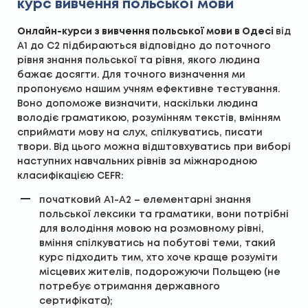
курс вивчення польської мови
Онлайн-курси з вивчення польської мови в Одесі
від
А1 до С2 підбираються відповідно до поточного
рівня знання польської та рівня, якого людина
бажає досягти. Для точного визначення ми
пропонуємо нашим учням ефективне тестування.
Воно допоможе визначити, наскільки людина
володіє граматикою, розумінням текстів, вмінням
сприймати мову на слух, спілкуватись, писати
твори. Від цього можна відштовхуватись при виборі
наступних навчальних рівнів за міжнародною
класифікацією CEFR:
початковий А1-А2 – елементарні знання
польської лексики та граматики, вони потрібні
для володіння мовою на розмовному рівні,
вміння спілкуватись на побутові теми, такий
курс підходить тим, хто хоче краще розуміти
місцевих жителів, подорожуючи Польщею (не
потребує отримання державного
сертифіката);