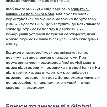
низькооплачуваних роботах тощо.
Щоб цього уникнути слід серйозно
зайнятись
вивченням польської мови
. Але просто знати і
користуватись польською мовою на побутовому
рівні – недостатньо. Щоб вступити до навчального
закладу, отримати посаду в державній чи
комерційній установі потрібен сертифікат, який
можна отримати лише після успішного складання
іспиту.
Екзамен з польської мови організовується за
певними встановленими стандартами. При
порушеннях члени екзаменаційної комісії мають
право відсторонити порушника від здачі іспиту. На
підготовчих курсах студентам розповідають
правила проведення тесту. Це допоможе уникнути
непорозумінь та неприємних ситуацій під час
складання екзамену.
Бонуси та знижки від Global