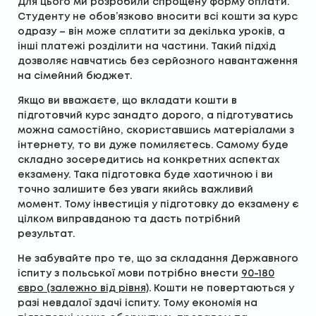
Для цього ми розробили спрощену форму оплати.
Студенту не обов’язково вносити всі кошти за курс
одразу – він може сплатити за декілька уроків, а
інші платежі розділити на частини. Такий підхід
дозволяє навчатись без серйозного навантаження
на сімейний бюджет.
Якщо ви вважаєте, що вкладати кошти в
підготовчий курс занадто дорого, а підготуватись
можна самостійно, скориставшись матеріалами з
інтернету, то ви дуже помиляєтесь. Самому буде
складно зосередитись на конкретних аспектах
екзамену. Така підготовка буде хаотичною і ви
точно залишите без уваги якийсь важливий
момент. Тому інвестиція у підготовку до екзамену є
цілком виправданою та дасть потрібний
результат.
Не забувайте про те, що за складання Державного
іспиту з польської мови потрібно внести
90-180
євро (залежно від рівня)
. Кошти не повертаються у
разі невдалої здачі іспиту. Тому економія на