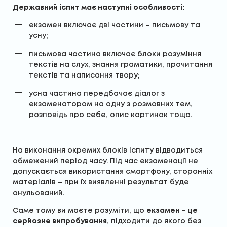
Державний іспит має наступні особливості:
екзамен включає дві частини – письмову та
усну;
письмова частина включає блоки розуміння
текстів на слух, знання граматики, прочитання
текстів та написання твору;
усна частина передбачає діалог з
екзаменатором на одну з розмовних тем,
розповідь про себе, опис картинок тощо.
На виконання окремих блоків іспиту відводиться
обмежений період часу. Під час екзаменації не
допускається використання смартфону, сторонніх
матеріалів – при їх виявленні результат буде
анульований.
Саме тому ви маєте розуміти, що
екзамен – це
серйозне випробування
, підходити до якого без